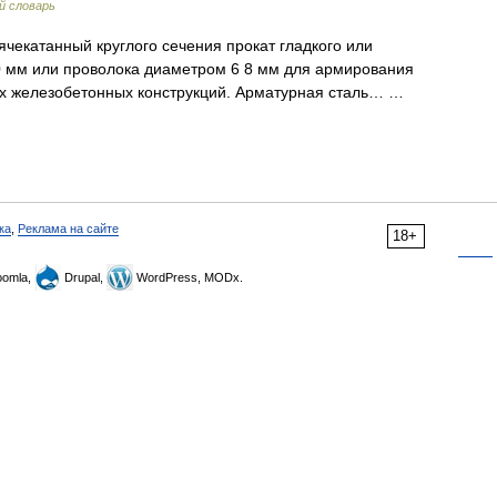
 словарь
орячекатанный круглого сечения прокат гладкого или
 мм или проволока диаметром 6 8 мм для армирования
х железобетонных конструкций. Арматурная сталь… …
ка
,
Реклама на сайте
18+
omla,
Drupal,
WordPress, MODx.