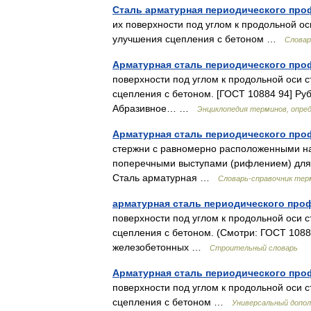
Сталь арматурная периодического про
их поверхности под углом к продольной 
улучшения сцепления с бетоном …
Словар
Арматурная сталь периодического про
поверхности под углом к продольной оси
сцепления с бетоном. [ГОСТ 10884 94] Ру
Абразивное… …
Энциклопедия терминов, опре
Арматурная сталь периодического про
стержни с равномерно расположенными на 
поперечными выступами (рифлением) для 
Сталь арматурная …
Словарь-справочник тер
арматурная сталь периодического про
поверхности под углом к продольной оси
сцепления с бетоном. (Смотри: ГОСТ 108
железобетонных …
Строительный словарь
Арматурная сталь периодического про
поверхности под углом к продольной оси
сцепления с бетоном …
Универсальный допол