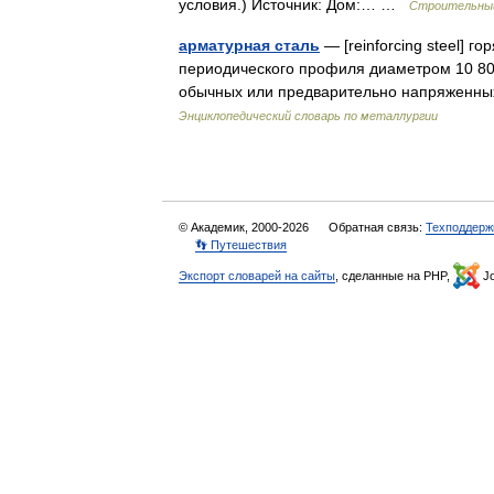
условия.) Источник: Дом:… …
Строительный
арматурная сталь
— [reinforcing steel] г
периодического профиля диаметром 10 80
обычных или предварительно напряженны
Энциклопедический словарь по металлургии
© Академик, 2000-2026
Обратная связь:
Техподдерж
👣 Путешествия
Экспорт словарей на сайты
, сделанные на PHP,
Jo