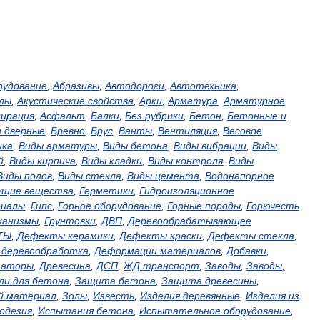
рудование
,
Абразивы
,
Автодороги
,
Автотехника
,
лы
,
Акустические
свойства
,
Арки
,
Арматура
,
Арматурное
пирация
,
Асфальт
,
Балки
,
Без
рубрики
,
Бетон
,
Бетонные
и
и
дверные
,
Бревно
,
Брус
,
Ванты
,
Вентиляция
,
Весовое
ика
,
Виды
арматуры
,
Виды
бетона
,
Виды
вибрации
,
Виды
й
,
Виды
кирпича
,
Виды
кладки
,
Виды
контроля
,
Виды
Виды
полов
,
Виды
стекла
,
Виды
цемента
,
Водонапорное
ущие
вещества
,
Герметики
,
Гидроизоляционное
иалы
,
Гипс
,
Горное
оборудование
,
Горные
породы
,
Горючесть
ханизмы
,
Грунтовки
,
ДВП
,
Деревообрабатывающее
ТЫ
,
Дефекты
керамики
,
Дефекты
краски
,
Дефекты
стекла
,
,
деревообработка
,
Деформации
материалов
,
Добавки
,
заторы
,
Древесина
,
ДСП
,
ЖД
транспорт
,
Заводы
,
Заводы
,
ли
для
бетона
,
Защита
бетона
,
Защита
древесины
,
й
материал
,
Золы
,
Известь
,
Изделия
деревянные
,
Изделия
из
одезия
,
Испытания
бетона
,
Испытательное
оборудование
,