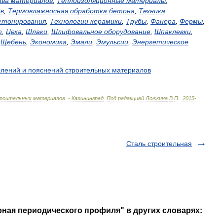
тва
материалов
,
Теплоизоляционные
материалы
,
в
,
Термовлажносная
обработка
бетона
,
Техника
етонирования
,
Технологии
керамики
,
Трубы
,
Фанера
,
Фермы
,
т
,
Цеха
,
Шлаки
,
Шлифовальное
оборудование
,
Шпаклевки
,
,
Щебень
,
Экономика
,
Эмали
,
Эмульсии
,
Энергетическое
елений
и
пояснений
строительных
материалов
роительных
материалов
. -
Калининград
.
Под
редакцией
Ложкина
В
.
П
.
.
2015
-
Сталь строительная
рная периодического профиля" в других словарях: