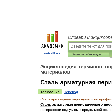
Словари и энциклоп
academic.ru
Энциклопедия терминов, определений и пояснений строительных материалов
Энциклопедия терминов, оп
материалов
Сталь арматурная пер
Толкование
Перевод
Сталь
арматурная
периодического
профи
Сталь
арматурная
периодического
про
поверхности
под
углом
к
продольной
оси
с