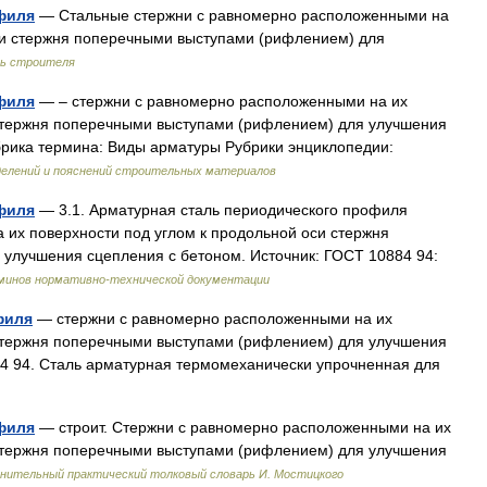
филя
— Стальные стержни с равномерно расположенными на
оси стержня поперечными выступами (рифлением) для
ь строителя
филя
— – стержни с равномерно расположенными на их
 стержня поперечными выступами (рифлением) для улучшения
брика термина: Виды арматуры Рубрики энциклопедии:
делений и пояснений строительных материалов
филя
— 3.1. Арматурная сталь периодического профиля
их поверхности под углом к продольной оси стержня
улучшения сцепления с бетоном. Источник: ГОСТ 10884 94:
минов нормативно-технической документации
филя
— стержни с равномерно расположенными на их
 стержня поперечными выступами (рифлением) для улучшения
84 94. Сталь арматурная термомеханически упрочненная для
филя
— строит. Стержни с равномерно расположенными на их
 стержня поперечными выступами (рифлением) для улучшения
нительный практический толковый словарь И. Мостицкого