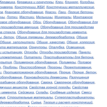
Керамика
,
Керамика
и
огнеупоры
,
Клеи
,
Клинкер
,
Колодцы
,
онвеера
,
Конструкции
ЖБИ
,
Конструкции
металлические
,
ов
,
Крановое
оборудование
,
Краски
,
Лаки
,
Легкие
бетоны
,
ицы
,
Лотки
,
Мастики
,
Мельницы
,
Минералы
,
Монтажное
овое
оборудование
,
Обои
,
Оборудование
,
Оборудование
для
производства
вяжущие
,
Оборудование
для
производства
ва
стекла
,
Оборудование
для
производства
цемента
,
ы
,
бетон
,
Общие
термины
,
деревообработка
,
Общие
Общие
,
заполнители
,
Общие
,
качество
,
Общие
,
коррозия
,
ита
материалов
,
Огнеупоры
,
Опалубка
,
Освещение
,
и
испытаниях
,
Отходы
,
Отходы
производства
,
Панели
,
иломатериал
,
Питатели
,
Пластификаторы
для
бетона
,
крытия
,
Полимерное
оборудование
,
Полимеры
,
Половое
е
,
Приборы
,
Приспособления
,
Прогоны
,
Проектирование
,
и
,
Противопожарное
оборудование
,
Прочие
,
Прочие
,
бетон
,
оборудование
,
Разновидности
древесины
,
Разрушения
изабивное
оборудование
,
Сварка
,
Сварочное
оборудование
,
яжущих
веществ
,
Свойства
горной
породы
,
Свойства
а
цемента
,
Сейсмика
,
Склады
,
Скобяные
изделия
,
Смеси
мия
,
Строительные
материалы
,
Суперпластификаторы
,
деревообработка
,
Сырье
,
Теория
и
расчет
конструкций
,