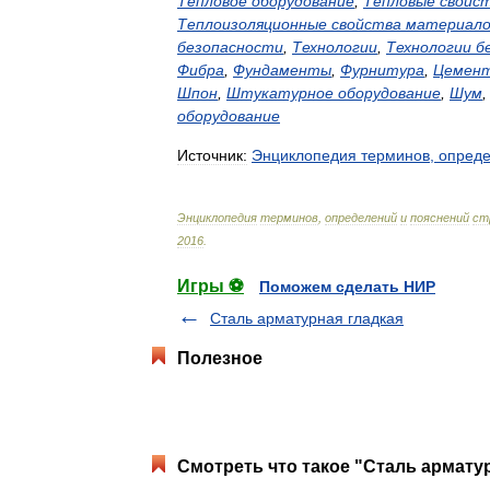
Тепловое
оборудование
,
Тепловые
свойс
Теплоизоляционные
свойства
материало
безопасности
,
Технологии
,
Технологии
б
Фибра
,
Фундаменты
,
Фурнитура
,
Цемен
Шпон
,
Штукатурное
оборудование
,
Шум
оборудование
Источник:
Энциклопедия
терминов
,
опред
Энциклопедия
терминов
,
определений
и
пояснений
ст
2016
.
Игры ⚽
Поможем сделать НИР
Сталь арматурная гладкая
Полезное
Смотреть что такое "Сталь армату