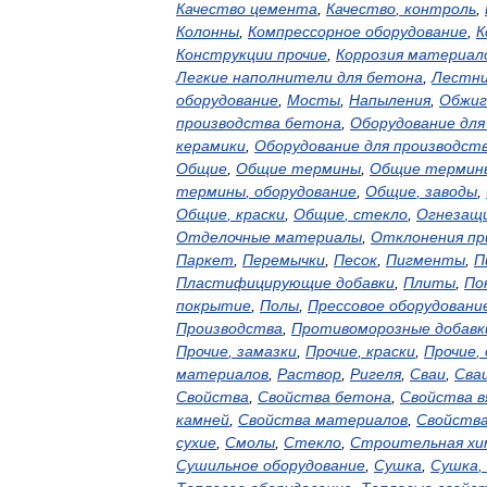
Качество
цемента
,
Качество
,
контроль
,
Колонны
,
Компрессорное
оборудование
,
К
Конструкции
прочие
,
Коррозия
материал
Легкие
наполнители
для
бетона
,
Лестн
оборудование
,
Мосты
,
Напыления
,
Обжиг
производства
бетона
,
Оборудование
для
керамики
,
Оборудование
для
производст
Общие
,
Общие
термины
,
Общие
термин
термины
,
оборудование
,
Общие
,
заводы
,
Общие
,
краски
,
Общие
,
стекло
,
Огнезащ
Отделочные
материалы
,
Отклонения
пр
Паркет
,
Перемычки
,
Песок
,
Пигменты
,
П
Пластифицирующие
добавки
,
Плиты
,
По
покрытие
,
Полы
,
Прессовое
оборудовани
Производства
,
Противоморозные
добавк
Прочие
,
замазки
,
Прочие
,
краски
,
Прочие
,
материалов
,
Раствор
,
Ригеля
,
Сваи
,
Сва
Свойства
,
Свойства
бетона
,
Свойства
в
камней
,
Свойства
материалов
,
Свойств
сухие
,
Смолы
,
Стекло
,
Строительная
хи
Сушильное
оборудование
,
Сушка
,
Сушка
,