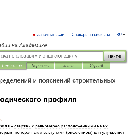
Запомнить сайт
Словарь на свой сайт
RU
едии на Академике
Найти!
Толкования
Переводы
Книги
Игры ⚽
ределений и пояснений строительных
иодического профиля
ля
филя
–
стержни
с
равномерно
расположенными
на
их
тержня
поперечными
выступами
(
рифлением
)
для
улучшения