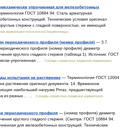
момеханически упрочненная для железобетонных
рминология ГОСТ 10884 94: Сталь арматурная
обетонных конструкций. Технические условия оригинал
 круглые стержни с гладкой поверхностью, не имеющей
нов нормативно-технической документации
ли периодического профиля (номер профиля)
— 3.7.
периодического профиля (номер профиля) диаметр
ения круглого гладкого стержня (таблица 1). Источник: ГОСТ
ически упрочненная …
Словарь-справочник терминов нормативно-
оды испытания на растяжение
— Терминология ГОСТ 12004
на растяжение оригинал документа: 14. Временное
твующее наибольшей нагрузке Pmax, предшествующей
ина из разных… …
Словарь-справочник терминов нормативно-
ли периодического профиля
— (номер профиля) диаметр
чения круглого гладкого стержня. (Смотри: ГОСТ 10884 94.
чненная для железобетонных конструкций. Технические