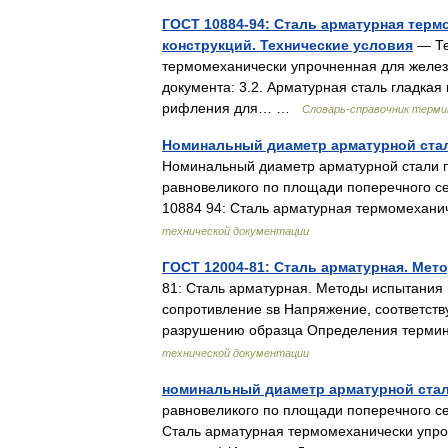
ГОСТ 10884-94: Сталь арматурная тер
конструкций. Технические условия
— Те
термомеханически упрочненная для желез
документа: 3.2. Арматурная сталь гладкая
рифления для… …
Словарь-справочник терми
Номинальный диаметр арматурной ста
Номинальный диаметр арматурной стали 
равновеликого по площади поперечного сеч
10884 94: Сталь арматурная термомехан
технической документации
ГОСТ 12004-81: Сталь арматурная. Мет
81: Сталь арматурная. Методы испытания 
сопротивление sв Напряжение, соответс
разрушению образца Определения терм
технической документации
номинальный диаметр арматурной ста
равновеликого по площади поперечного се
Сталь арматурная термомеханически упро