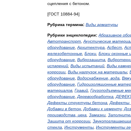
сцепления
с
бетоном
.
[
ГОСТ
10884
-
94
]
Рубрика
термина:
Виды
арматуры
Рубрики
энциклопедии:
Абразивное
обо
Автотранспорт
,
Акустические
материа
оборудование
,
Архитектура
,
Асбест
,
Ас
железобетонные
,
Блоки
,
Блоки
оконные
оборудование
,
Виброзащита
,
Вибротехн
испарений
,
Виды
испытаний
,
Виды
камне
коррозии
,
Виды
нагрузок
на
материалы
,
оборудование
,
Водоснабжение
,
вода
,
Вяж
оборудование
,
Гидроизоляционные
матер
материалов
,
Гравий
,
Грузоподъемные
ме
оборудование
,
Деревообработка
,
ДЕФЕК
Дефекты
структуры
бетона
,
Дефекты
Добавки
в
бетон
,
Добавки
к
цементу
,
До
производства
,
цеха
,
Замазки
,
Заполните
Защита
от
коррозии
,
Звукопоглащающи
стекла
,
Инструменты
,
Инструменты
ге